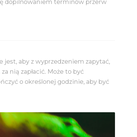
 się dopilnowaniem terminów przerw
 jest, aby z wyprzedzeniem zapytać,
k za nią zapłacić. Może to być
czyć o określonej godzinie, aby być