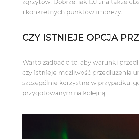
zgrzytów. Dobrze, jak DJ zna także o
i konkretnych punktów imprezy.
CZY ISTNIEJE OPCJA P
Warto zadbać o to, aby warunki przed
czy istnieje możliwość przedłużenia urocz
szczególnie korzystne w przypadku, g
przygotowanym na kolejną.