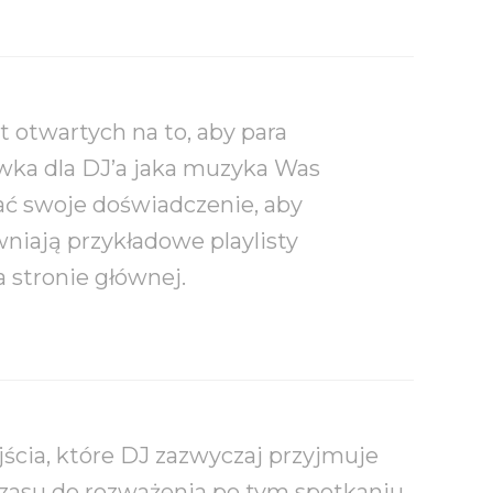
 otwartych na to, aby para
wka dla DJ’a jaka muzyka Was
ać swoje doświadczenie, aby
niają przykładowe playlisty
 stronie głównej.
ścia, które DJ zazwyczaj przyjmuje
zasu do rozważenia po tym spotkaniu,