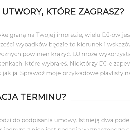
 UTWORY, KTÓRE ZAGRASZ?
ę graną na Twojej imprezie, wielu DJ-ów jest
szości wypadków będzie to kierunek i wskazó
zycznych powinien krążyć. DJ może wykorzyst
senkach, które wybrałeś. Niektórzy DJ-e zapew
jak ja. Sprawdź moje przykładowe playlisty na
CJA TERMINU?
odzi do podpisania umowy. Istnieją dwa podej
: jednym z nich jest podanie wyznaczonego c