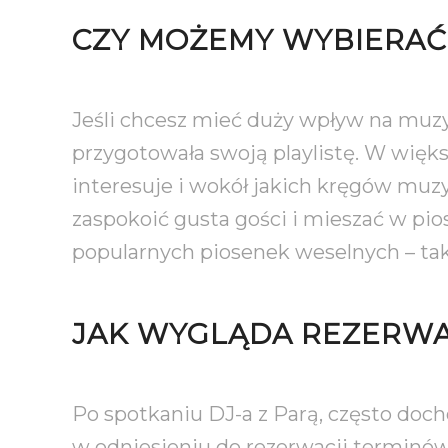
CZY MOŻEMY WYBIERAĆ
Jeśli chcesz mieć duży wpływ na muzyk
przygotowała swoją playlistę. W więk
interesuje i wokół jakich kręgów mu
zaspokoić gusta gości i mieszać w pio
popularnych piosenek weselnych – tak 
JAK WYGLĄDA REZERWA
Po spotkaniu DJ-a z Parą, często doch
w odniesieniu do rezerwacji terminów