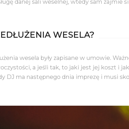
bsługę danej sali weselnej, wtedy sam zajmie
RZEDŁUŻENIA WESELA?
łużenia wesela były zapisane w umowie. Ważne
ystości, a jeśli tak, to jaki jest jej koszt i ja
dy DJ ma następnego dnia imprezę i musi skoń