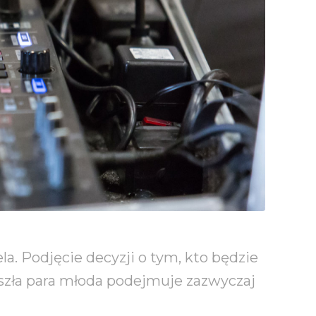
 Podjęcie decyzji o tym, kto będzie
yszła para młoda podejmuje zazwyczaj