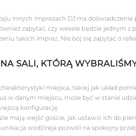
zaju innych imprezach DJ ma doświadczenie 
ównież zapytać, czy wesele będzie jednym z p
iu takich imprez. Nie bój się zapytać o refe
 NA SALI, KTÓRĄ WYBRALIŚM
arakterystyki miejsca, takiej jak układ pomie
ł już w danym miejscu, może być w stanie udz
wiejszą konfigurację.
ie mają wejść goście, jak ustawić ich do pie
omunikacja wodzireja pozwoli na spokojny prz