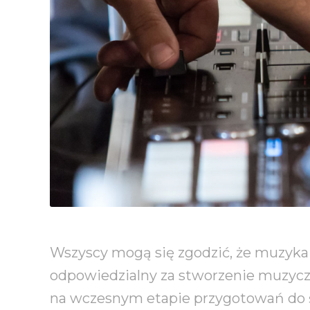
Wszyscy mogą się zgodzić, że muzyka
odpowiedzialny za stworzenie muzyczn
na wczesnym etapie przygotowań do 