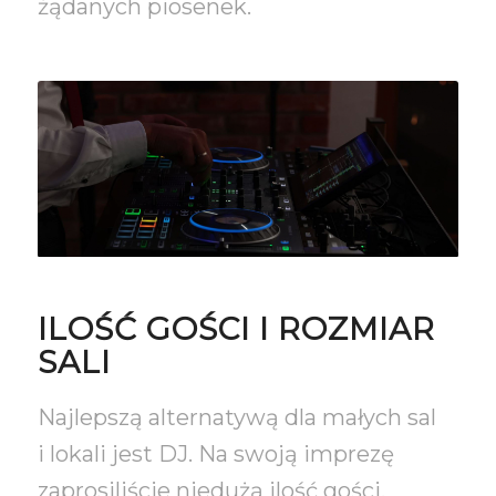
żądanych piosenek.
ILOŚĆ GOŚCI I ROZMIAR
SALI
Najlepszą alternatywą dla małych sal
i lokali jest DJ. Na swoją imprezę
zaprosiliście niedużą ilość gości,