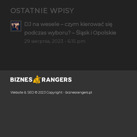
OSTATNIE WPISY
DJ na wesele – czym kierować się
podczas wyboru? – Śląsk i Opolskie
29 sierpnia, 2023 - 6:15 pm
Website & SEO © 2023 Copyright -
biznesrangers.pl