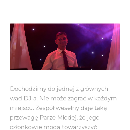
Dochodzimy do jednej z głównych
wad DJ-a. Nie może zagrać w każdym
miejscu. Zespół weselny daje taką
przewagę Parze Młodej, że jego
członkowie mogą towarzyszyć